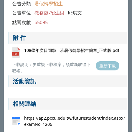
公告分類
暑假轉學招生
公告單位
教務處-招生組
邱琪文
點閱次數
65095
附 件
108學年度日間學士班暑假轉學招生簡章_正式版.pdf
下載說明：要重複下載檔案，須重新取得下
重新下載
載權。
活動資訊
相關連結
https://ap2.pccu.edu.tw/futurestudent/index.aspx?
examNo=1206