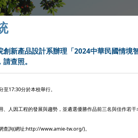
統
創新產品設計系辦理「2024中華民國情境
，請查照。
0分至17:30分於本校舉行。
用、人因工程的發展與趨勢，並遴選優勝作品前三名與佳作若干
http://www.amie-tw.org/)。