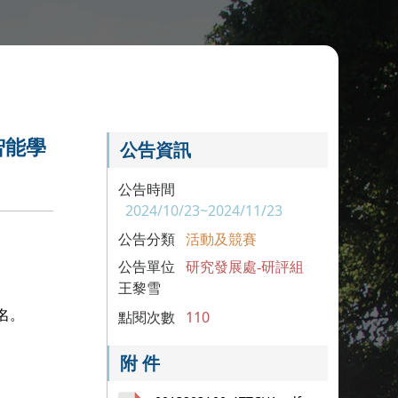
智能學
公告資訊
公告時間
2024/10/23~2024/11/23
公告分類
活動及競賽
公告單位
研究發展處-研評組
王黎雪
名。
點閱次數
110
附 件