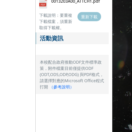
0013203A00_ATTCH1.pdf
下載說明：要重複
重新下載
下載檔案，須重新
取得下載權。
活動資訊
本校配合政府推動ODF文件標準政
策，附件檔案目前僅提供ODF
(ODT,ODS,ODP,ODG) 與PDF格式，
請選擇對應的Microsoft Office程式
打開
（
參考說明
）