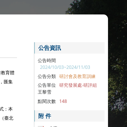
公告資訊
公告時間
2024/10/03~2024/11/03
整教育體
公告分類
研討會及教育訓練
，匯集
公告單位
研究發展處-研評組
王黎雪
點閱次數
148
形式：本
附 件
（臺北