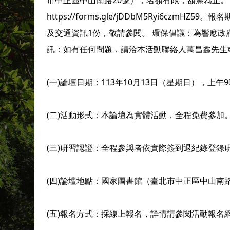
市中正區中山南路20號），名額有限，額滿為止。
https://forms.gle/jDDbM5Ryi6cz
及交通資訊1份，敬請參閱。 環保倡議：為響應政
訊：如有任何問題，請洽本活動聯絡人萬昌鑫先生或練美君小
(一)論壇日期：113年10月13日（星期日），上午
(二)活動形式：本論壇為實體活動，全程免費參加
(三)研習認證：全程參與者依實際簽到退紀錄登錄
(四)論壇地點：國家圖書館（臺北市中正區中山南
(五)報名方式：採線上報名，詳情請參閱活動報名網址：https