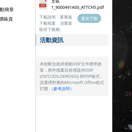
文稿
1_9000491A00_ATTCH5.pdf
上活動簡章
下載說明：要重複
聯絡資
重新下載
下載檔案，須重新
取得下載權。
活動資訊
本校配合政府推動ODF文件標準政
策，附件檔案目前僅提供ODF
(ODT,ODS,ODP,ODG) 與PDF格式，
請選擇對應的Microsoft Office程式
打開
（
參考說明
）