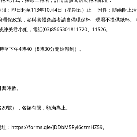
 報名方式：採線上報名，詳情請參閱活動報名網址：
mHZ59。報名期限：即日起至113年10月4日（星期五）止。 附件：隨函附
府環保政策，參與實體會議者請自備環保杯，現場不提供紙杯。 
姐，電話(03)8565301#11720、11526。
9時至下午4時40（8時30分開始報到）。
。
研習時數。
路20號），名額有限，額滿為止。
://forms.gle/jDDbM5Ryi6czmHZ59。