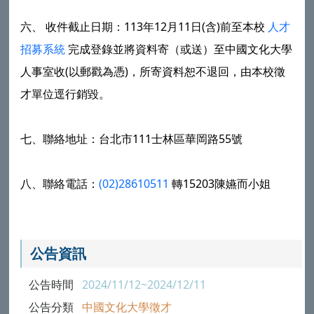
六、 收件截止日期：113年12月11日(含)前至本校
人才
招募系統
完成登錄並將資料寄（或送）至中國文化大學
人事室收(以郵戳為憑)，所寄資料恕不退回，由本校徵
才單位逕行銷毀。
七、聯絡地址：台北市111士林區華岡路55號
八、聯絡電話：
(02)28610511
轉15203陳嬿而小姐
公告資訊
公告時間
2024/11/12~2024/12/11
公告分類
中國文化大學徵才