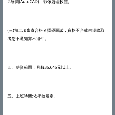
2.繪圖(AutoCAD)、影像處理軟體。
(三)前二項審查合格者擇優面試，資格不合或未獲錄取
者恕不通知亦不退件。
四、薪資範圍：月薪35,645元以上。
五、上班時間:依學校規定。