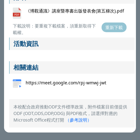
《博觀通識》講座暨專書出版發表會(第五梯次).pdf
下載說明：要重複下載檔案，須重新取得下
重新下載
載權。
活動資訊
相關連結
https://meet.google.com/rpj-wmwj-jwt
本校配合政府推動ODF文件標準政策，附件檔案目前僅提供
ODF (ODT,ODS,ODP,ODG) 與PDF格式，請選擇對應的
Microsoft Office程式打開
（
參考說明
）