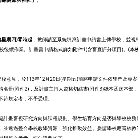
情緒健康與福祉」
。
：
(星期四)零時起
，教師請至系統填寫計畫申請書上傳學校，並視
校後續作業。計畫書申請格式詳如附件1(含審查評分項目)。
(本
校意見，於113年12月20日(星期五)前將申請文件依學門及專
名冊(附件2)，及計畫主持人資格切結書(附件3)紙本函送本部
不符規定者，不予受理。
提計畫審視研究方向與課程規劃、學生培育方向是否與學校校務
，並透過整合學校教學資源，強化推動效益。爰請學校應審核教