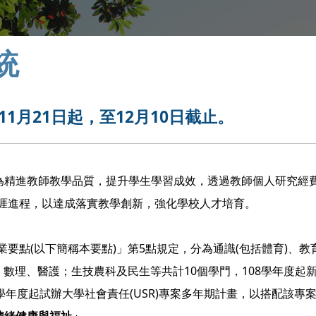
統
11月21日起，至12月10日截止。
的為精進教師教學品質，提升學生學習成效，透過教師個人研究經
涯進程，以達成落實教學創新，強化學校人才培育。
要點(以下簡稱本要點)」第5點規定，分為通識(包括體育)、教
、數理、醫護；生技農科及民生等共計10個學門，108學年度起
0學年度起試辦大學社會責任(USR)專案多年期計畫，以搭配該專