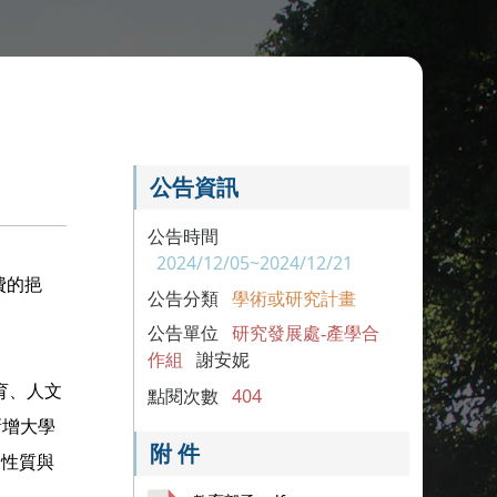
公告資訊
公告時間
2024/12/05~2024/12/21
費的挹
公告分類
學術或研究計畫
公告單位
研究發展處-產學合
作組
謝安妮
育、人文
點閱次數
404
新增大學
附 件
案性質與