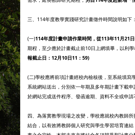
需求，延長教師研究期程；
另自114年度起新增「
三、114年度教學實踐研究計畫徵件時間說明如下
(一)
114年度計畫申請作業時間，從113年11月21日
期程，至少應於計畫截止前10日上網填畢，以利學
報截止日：12月10日11：59)
(二)學校應將前項計畫經校內檢核後，至系統填寫學
系統網站送出，分別依一年期及多年期計畫下載申請
於網站完成送件程序、發函逾期、資料不全或申請
四、為落實教學現場之改變，學校應就校內教師所
結合，以有效將教師個人研究與學生學習培育連結