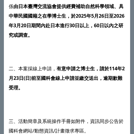
係
由日本臺灣交流協會提供經費補助自然科學領域、具
中華民國國籍之在學博士生，於
2025
年5
月26
日至2026
年3
月20
日期間內赴日本進行30
日以上，60
日以內之研
究或調查。
二、本案採線上申請，
有意申請之博士生，請於
114
年2
月23
日(
日)
前至國科會線上申請並繳交送出，逾期歉難
受理。
三、活動簡章及系統操作手冊如附件，資訊同步公告於
國科會網站/動態資訊/計畫徵求專區。