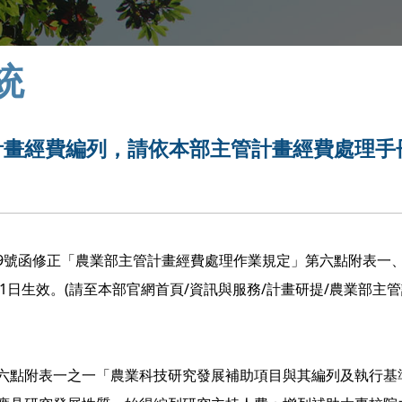
統
計畫經費編列，請依本部主管計畫經費處理手
22499號函修正「農業部主管計畫經費處理作業規定」第六點附表一
1日生效。(請至本部官網首頁/資訊與服務/計畫研提/農業部主
六點附表一之一「農業科技研究發展補助項目與其編列及執行基