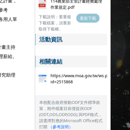
之計畫，
114農業部主管計畫經費處理
作業規定.pdf
參考
下載說明：要重複
重新下載
各用人單
下載檔案，須重新
取得下載權。
活動資訊
計畫主持
理薪給。
相關連結
研究助理
https://www.moa.gov.tw/ws.php?
id=2515868
本校配合政府推動ODF文件標準政
策，附件檔案目前僅提供ODF
(ODT,ODS,ODP,ODG) 與PDF格式，
請選擇對應的Microsoft Office程式
打開
（
參考說明
）