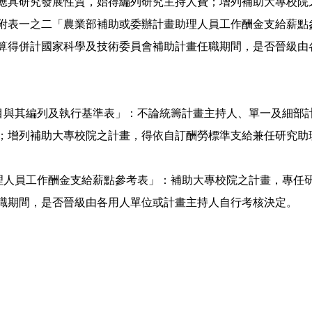
應具研究發展性質，始得編列研究主持人費；增列補助大專校院
附表一之二「農業部補助或委辦計畫助理人員工作酬金支給薪點
算得併計國家科學及技術委員會補助計畫任職期間，是否晉級由
項目與其編列及執行基準表」：不論統籌計畫主持人、單一及細部
；增列補助大專校院之計畫，得依自訂酬勞標準支給兼任研究助
助理人員工作酬金支給薪點參考表」：補助大專校院之計畫，專任
職期間，是否晉級由各用人單位或計畫主持人自行考核決定。