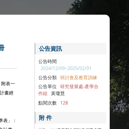
冊
公告資訊
公告時間
2024/12/09~2025/02/01
公告分類
研討會及教育訓練
、附表一
公告單位
研究發展處-產學合
管計畫經
作組
黃瓊慧
點閱次數
128
附 件
準表」：