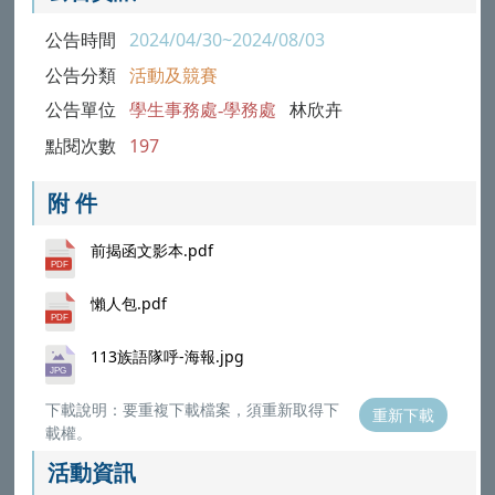
公告時間
2024/04/30~2024/08/03
公告分類
活動及競賽
公告單位
學生事務處-學務處
林欣卉
點閱次數
197
附 件
前揭函文影本.pdf
懶人包.pdf
113族語隊呼-海報.jpg
下載說明：要重複下載檔案，須重新取得下
重新下載
載權。
活動資訊