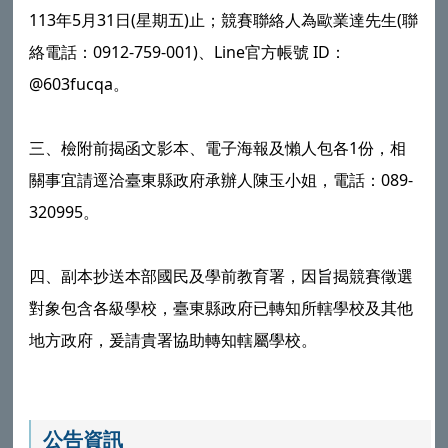
113年5月31日(星期五)止；競賽聯絡人為歐業達先生(聯
絡電話：0912-759-001)、Line官方帳號 ID：
@603fucqa。
三、檢附前揭函文影本、電子海報及懶人包各1份，相
關事宜請逕洽臺東縣政府承辦人陳玉小姐，電話：089-
320995。
四、副本抄送本部國民及學前教育署，因旨揭競賽徵選
對象包含各級學校，臺東縣政府已轉知所轄學校及其他
地方政府，爰請貴署協助轉知轄屬學校。
公告資訊