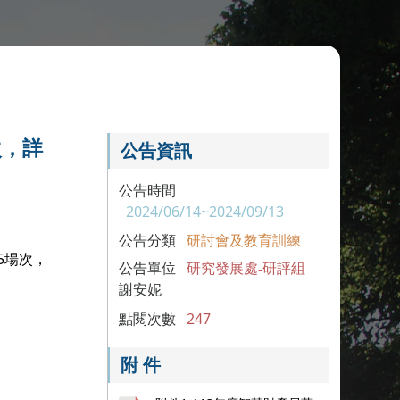
次，詳
公告資訊
公告時間
2024/06/14~2024/09/13
公告分類
研討會及教育訓練
5場次，
公告單位
研究發展處-研評組
謝安妮
點閱次數
247
附 件