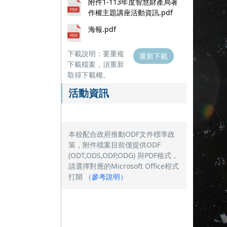
附件1-113年度智慧財產局著
作權主題講座活動資訊.pdf
海報.pdf
下載說明：要重複
重新下載
下載檔案，須重新
取得下載權。
活動資訊
本校配合政府推動ODF文件標準政
策，附件檔案目前僅提供ODF
(ODT,ODS,ODP,ODG) 與PDF格式，
請選擇對應的Microsoft Office程式
打開
（
參考說明
）