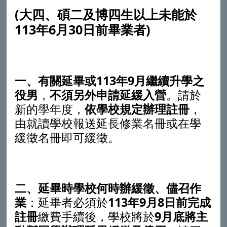
(
大四、碩二及博四生以上未能
於
113
年
6
月
30
日前
畢業者)
一、
有關延畢或113年9月繼續升學之
役男
，
不須另外申請延緩入營
。請於
新的學年度，
依學校規定辦理註冊
，
由就讀學校報送延長修業名冊或在學
緩徵名冊即可緩徵。
二、延畢時
學校何時辦緩徵、
儘召作
業
：延畢者必須於
113年9月8日
前
完成
註冊
繳費手續後，學校將於
9月底將主