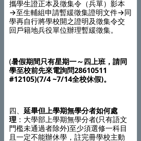
攜學生證正本及徵集令（兵單）影本
→至生輔組申請暫緩徵集證明文件→同
學再自行將學校開之證明及徵集令交
回戶籍地兵役單位辦理暫緩徵集。
(
暑假期間只有星期一～四上班，請同
學至校前先來電詢問28610511
#12105)(7/4 ~7/14
全校休假)
。
四、
延畢但上學期無學分者如何處
理
：大學部上學期無學分者(只有語文
門檻未通過者除外)至少須選修一科目
且一定不能辦休學，註完冊學校主動