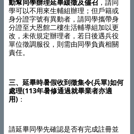
動幫同學辦理延畢緩徵
及儘召
，請同
學可以不用來生輔組辦理；但戶籍或
身分證字號有異動者，請同學攜帶身
分證至大恩館二樓生活輔導組加以更
改，未依規定辦理者，若日後遇兵役
單位徵調服役，則需由同學負責相關
責任。
三、延畢時
暑假收到徵集令(兵單)如何
處理(113
年
暑修
通過就畢業者
亦適
用)
：
請延畢同學先確認是否有完成註冊並