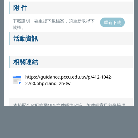
附 件
下載說明：要重複下載檔案，須重新取得下
重新下載
載權。
活動資訊
相關連結
https://guidance.pccu.edu.tw/p/412-1042-
2760.php?Lang=zh-tw
本校配合政府推動ODF文件標準政策，附件檔案目前僅提供
ODF (ODT,ODS,ODP,ODG) 與PDF格式，請選擇對應的
Microsoft Office程式打開
（
參考說明
）