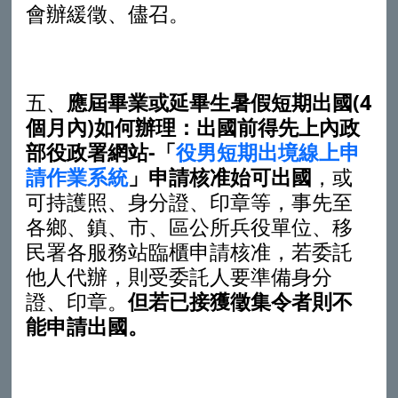
會辦緩徵、儘召。
五、
應屆畢業或延畢生暑假短期出國
(4
個月內
)
如何辦理
：出國前得先上內政
部役政署網站-「
役男短期出境線上申
請作業系統
」申請核准始可出國
，或
可持護照、身分證、印章等，事先至
各鄉、鎮、市、區公所兵役單位、移
民署各服務站臨櫃申請核准，若委託
他人代辦，則受委託人要準備身分
證、印章。
但若已接獲徵集令者則不
能申請出國。