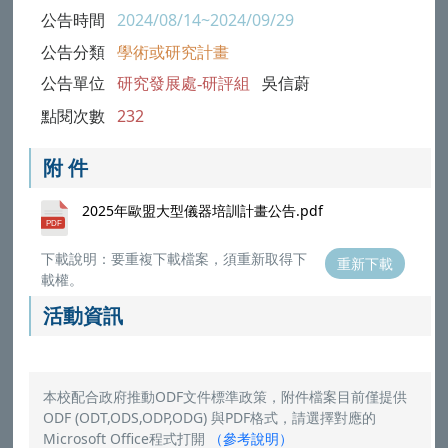
公告時間
2024/08/14~2024/09/29
公告分類
學術或研究計畫
公告單位
研究發展處-研評組
吳信蔚
點閱次數
232
附 件
2025年歐盟大型儀器培訓計畫公告.pdf
下載說明：要重複下載檔案，須重新取得下
重新下載
載權。
活動資訊
本校配合政府推動ODF文件標準政策，附件檔案目前僅提供
ODF (ODT,ODS,ODP,ODG) 與PDF格式，請選擇對應的
Microsoft Office程式打開
（
參考說明
）