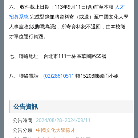
六、 收件截止日期：113年9月11日(含)前至本校
人才
招募系統
完成登錄並將資料寄（或送）至中國文化大學
人事室收(以郵戳為憑)，所寄資料恕不退回，由本校徵
才單位逕行銷毀。
七、聯絡地址：台北市111士林區華岡路55號
八、聯絡電話：
(02)28610511
轉15203陳嬿而小姐
公告資訊
公告時間
2024/08/28~2024/09/11
公告分類
中國文化大學徵才