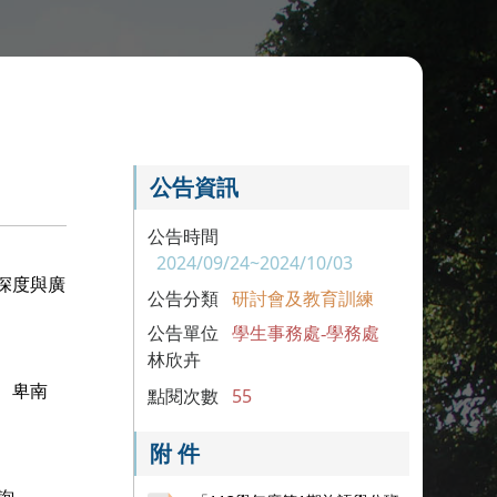
公告資訊
公告時間
2024/09/24~2024/10/03
深度與廣
公告分類
研討會及教育訓練
公告單位
學生事務處-學務處
林欣卉
、卑南
點閱次數
55
附 件