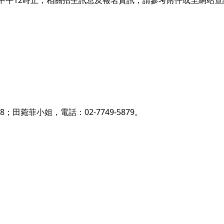
三)中午12時止，相關招生訊息及報名資訊，請參考附件或至網站查
)。
。
8；田菀菲小姐，電話：02-7749-5879。