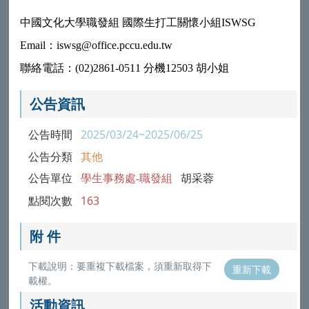
中國文化大學職發組 國際生打工關懷小組ISWSG
Email：iswsg@office.pccu.edu.tw
聯絡電話：(02)2861-0511 分機12503 胡小姐
公告資訊
公告時間
2025/03/24~2025/06/25
公告分類
其他
公告單位
學生事務處-職發組
胡采蓉
點閱次數
163
附 件
下載說明：要重複下載檔案，須重新取得下
重新下載
載權。
活動資訊