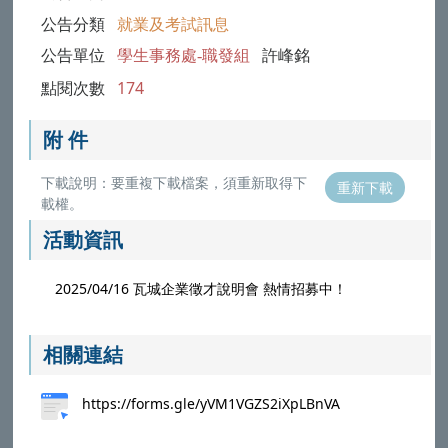
公告分類
就業及考試訊息
公告單位
學生事務處-職發組
許峰銘
點閱次數
174
附 件
下載說明：要重複下載檔案，須重新取得下
重新下載
載權。
活動資訊
2025/04/16 瓦城企業徵才說明會 熱情招募中！
相關連結
https://forms.gle/yVM1VGZS2iXpLBnVA