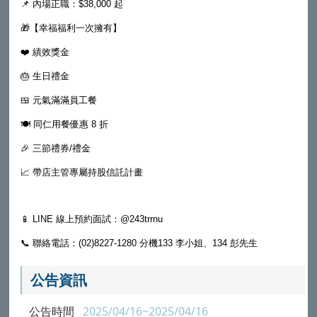
📌 內場正職：$38,000 起
🎁【幸福福利一次擁有】
❤️ 績效獎金
🎂 生日禮金
🍱 元氣滿滿員工餐
🍽 同仁用餐優惠 8 折
🎉 三節禮券/禮金
📈 帶店主管專屬持股信託計畫
📱 LINE 線上預約面試：@243trrnu
📞 聯絡電話：(02)8227-1280 分機133 李小姐、134 彭先生
公告資訊
公告時間
2025/04/16~2025/04/16