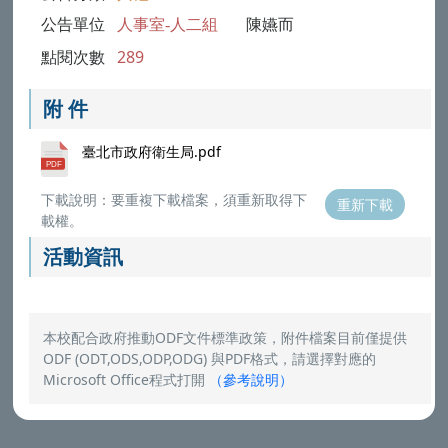
公告單位
人事室-人二組
陳嬿而
點閱次數
289
附 件
臺北市政府衛生局.pdf
下載說明：要重複下載檔案，須重新取得下
重新下載
載權。
活動資訊
本校配合政府推動ODF文件標準政策，附件檔案目前僅提供
ODF (ODT,ODS,ODP,ODG) 與PDF格式，請選擇對應的
Microsoft Office程式打開
（
參考說明
）