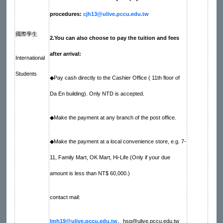
procedures:
cjh13@ulive.pccu.edu.tw
國際學生
2.You can also choose to pay the tuition and fees
after arrival:
International
Students
◆Pay cash directly to the Cashier Office ( 11th floor of
Da En building). Only NTD is accepted.
◆Make the payment at any branch of the post office.
◆Make the payment at a local convenience store, e.g. 7-
11, Family Mart, OK Mart, Hi-Life (Only if your due
amount is less than NT$ 60,000.)
contact mail:
lmh19@ulive.pccu.edu.tw
、
hsq@ulive.pccu.edu.tw