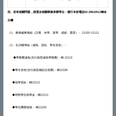
四、若有相關問題，請逕洽相關業務承辦單位：撥打本校電話
02-28610511
轉各
分機
（1） 教務處教務組（註冊、休學、退學、成績、選課）： 11102~11111
（2） 生活輔導組（減免、貸款、學生宿舍）：
◆
學雜費減免(含行政院減免學雜費)：轉 12113
◆學生宿舍(含行政院補貼住宿費)：轉12106
◆就學貸款：轉12112
◆
弱勢學生助學金：轉12111
◆
學生團體保險： 轉12103