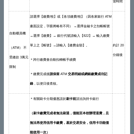
需時間
請選擇【繳費/稅】或【各項繳費/稅】（因各家銀行 ATM
畫面設定，字眼將略有不同） →選擇金融卡之扣帳帳號
自動櫃員機
→選擇【繳費】→ 銀行代號請輸入【822】→ 輸入繳費
單上之【帳號】→請輸入【繳費金額】。
約計 20
（ATM） 不
分鐘後
受繳款 3萬元
＊跨行繳費會自動扣轉帳手續費
限制
＊繳費完成後
請保留
ATM
交易明細或網銀繳費成功記
錄
，以便日後查核。
＊有關刷卡分期優惠請於
刷卡前
請洽詢持卡銀行
（刷卡繳費完成者無法刷退，僅能至本校辦理退費，且
無法再使用信用卡繳費，基於交易安全，信用卡功能僅
能使用一次）