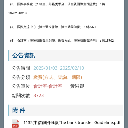
（3） 國際事務處（外籍生、外籍獎學金、僑生及國際生保險費）：轉
18202~18207
（4） 國際交流中心（陸生醫療保險、陸生就學健保）：轉8374
（5） 會計室（學雜費繳費單列印、繳費方式、學雜費繳費證明）：轉15702
公告資訊
公告時間
2025/01/03~2025/02/10
公告分類
繳費(方式、查詢、期限)
公告單位
會計室-會計室
黃淑卿
點閱次數
3723
附 件
1132(中信)國外匯款The bank transfer Guideline.pdf