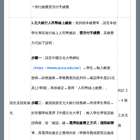
＊跨行繳費需另付手續費
1.
元大銀行人民幣線上繳款：
免持紙本繳費單，請至本校
學生專區進行線上人民幣繳款，
需另付手續費
，其繳費
方式如下說明：
步驟一
：請至中國文化大學網站
（
https
：//www.pccu.edu.tw/
）→學生→輸入帳號、
密碼→財務服務→學雜費查詢及列印→確認學年度[113]
及[上學期]，再按確定→選擇「人民幣線上繳費」。
約計 2
～4 個
陸生及陸延修
步驟二
：畫面跳接至元大銀行校務網→跨境學生專區→
生
於所屬學校選擇【中國文化大學】，輸入學生學號及驗
工作天
證碼後，按「確認」鍵→
選擇欲繳費之方式：僅限銀聯
後
卡
，
再選擇欲繳交之費用內容（學雜等費或體育設施使