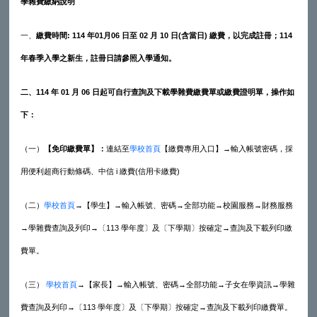
學雜費繳納說明
一、
繳費時間
: 114
年
01
月
06
日至
02
月
10
日
(
含當日
)
繳費，以完成註冊；
114
年春季入學之新生，註冊日請參照入學通知
。
二、
114
年
01
月
06
日起可自行查詢及下載學雜費繳費單或繳費證明單，操作如
下：
（一）
【免印繳費單】：
連結至
學校首頁
【繳費專用入口】→輸入帳號密碼，採
用便利超商行動條碼、中信 i 繳費(信用卡繳費)
（二）
學校首頁
→【學生】→輸入帳號、密碼→全部功能→校園服務→財務服務
→學雜費查詢及列印→〔113 學年度〕及〔下學期〕按確定→查詢及下載列印繳
費單。
（三）
學校首頁
→【家長】→輸入帳號、密碼→全部功能→子女在學資訊→學雜
費查詢及列印→〔113 學年度〕及〔下學期〕按確定→查詢及下載列印繳費單。