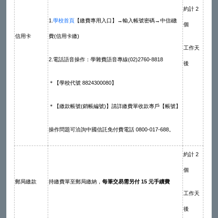
約計 2
1.
學校首頁
【繳費專用入口】→輸入帳號密碼→中信i繳
個
信用卡
費(信用卡繳)
工作天
2.電話語音操作：學雜費語音專線(02)2760-8818
後
＊【學校代號 8824300080】
＊【繳款帳號(銷帳編號)】請詳繳費單收款專戶【帳號】
操作問題可洽詢中國信託免付費電話 0800-017-688。
約計 2
個
郵局繳款
持繳費單至郵局繳納，
每筆交易需另付 15 元手續費
工作天
後