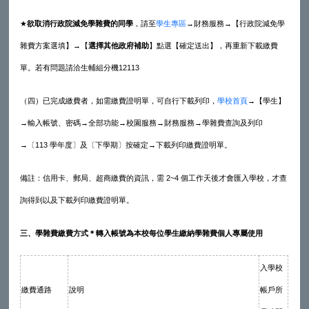
★
欲取消行政院減免學雜費的同學
，請至
學生專區
→財務服務→【行政院減免學
雜費方案選填】→【
選擇其他政府補助
】點選【確定送出】，再重新下載繳費
單。若有問題請洽生輔組分機12113
（四）已完成繳費者，如需繳費證明單，可自行下載列印，
學校首頁
→【學生】
→輸入帳號、密碼→全部功能→校園服務→財務服務→學雜費查詢及列印
→〔113 學年度〕及〔下學期〕按確定→下載列印繳費證明單。
備註：信用卡、郵局、超商繳費的資訊，需 2~4 個工作天後才會匯入學校，才查
詢得到以及下載列印繳費證明單。
三、學雜費繳費方式
＊轉入帳號為本校每位學生繳納學雜費個人專屬使用
入學校
繳費通路
說明
帳戶所