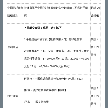
中國信託銀行
持繳費單至中國信託商業銀行各分行繳納，不需付手續
約計 20
臨櫃繳款
費
分鐘後
＊限繳交金額 6 萬元（含）以下
1.手機連結本校首頁【繳費專用入口】免印繳費單
約計 4
便利商店
個工作
2.持繳費單至 7-11、全家、萊爾富、OK、美廉社，繳納
天後
需另付手續費（1～20,000 元付 12 元、20,001～40,000
元付 17 元、40,001～60,000 元付20元）
解款行－中國信託商業銀行城東分行（代號：822）
約計 1
帳 號－請詳繳費單收款專戶【帳號】
跨行匯款
個工作
戶 名－中國文化大學
天後