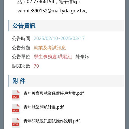
話：02-77366194，電子信箱：
winnie890152@mail.yda.gov.tw。
公告資訊
公告時間
2025/02/10~2025/03/17
公告分類
就業及考試訊息
公告單位
學生事務處-職發組
陳亭妘
點閱次數
70
附 件
青年教育與就業儲蓄帳戶方案.pdf
青年就業領航計畫.pdf
青年領航視訊面試操作說明.pdf