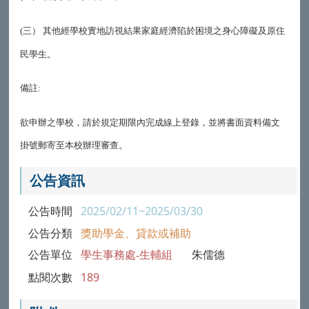
三）
其他經學校實地訪視結果家庭經濟陷於困境之身心障礙及原住
(
民學生。
備註
:
欲申辦之學校，請於規定期限內完成線上登錄，並將書面資料備文
掛號郵寄至本校辦理審查。
公告資訊
公告時間
2025/02/11~2025/03/30
公告分類
獎助學金、貸款或補助
公告單位
學生事務處-生輔組
朱儒德
點閱次數
189