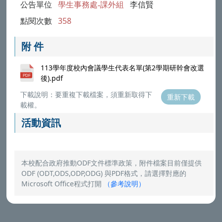
公告單位
學生事務處-課外組
李信賢
點閱次數
358
附 件
113學年度校內會議學生代表名單(第2學期研幹會改選
後).pdf
下載說明：要重複下載檔案，須重新取得下
重新下載
載權。
活動資訊
本校配合政府推動ODF文件標準政策，附件檔案目前僅提供
ODF (ODT,ODS,ODP,ODG) 與PDF格式，請選擇對應的
Microsoft Office程式打開
（
參考說明
）