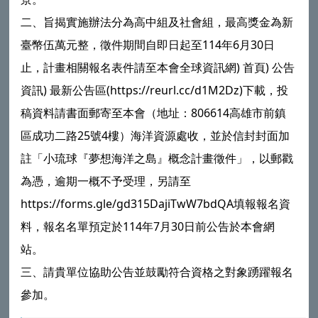
二、旨揭實施辦法分為高中組及社會組，最高獎金為新
臺幣伍萬元整，徵件期間自即日起至114年6月30日
止，計畫相關報名表件請至本會全球資訊網) 首頁) 公告
資訊) 最新公告區(https://reurl.cc/d1M2Dz)下載，投
稿資料請書面郵寄至本會（地址：806614高雄市前鎮
區成功二路25號4樓）海洋資源處收，並於信封封面加
註「小琉球『夢想海洋之島』概念計畫徵件」，以郵戳
為憑，逾期一概不予受理，另請至
https://forms.gle/gd315DajiTwW7bdQA填報報名資
料，報名名單預定於114年7月30日前公告於本會網
站。
三、請貴單位協助公告並鼓勵符合資格之對象踴躍報名
參加。