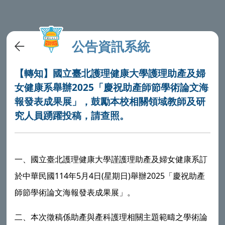
公告資訊系統
【轉知】國立臺北護理健康大學護理助產及婦
女健康系舉辦2025「慶祝助產師節學術論文海
報發表成果展」，鼓勵本校相關領域教師及研
究人員踴躍投稿，請查照。
一、
國立臺北護理健康大學
謹護理助產及婦女健康系訂
114
5
4
(
)
2025
於中華民國
年
月
日
星期日
舉辦
「慶祝助產
師節學術論文海報發表成果展」。
二、本次徵稿係助產與產科護理相關主題範疇之學術論