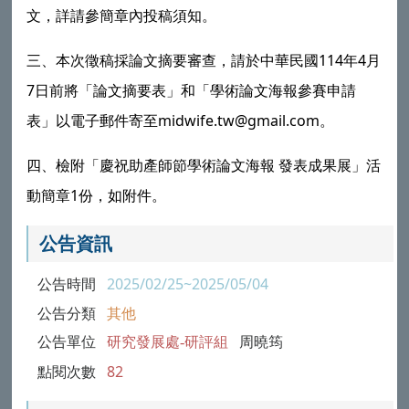
文，詳請參簡章內投稿須知。
114
4
三、本次徵稿採論文摘要審查，請於中華民國
年
月
7
日前將「論文摘要表」和「學術論文海報參賽申請
midwife.tw@gmail.com
表」以電子郵件寄至
。
四、檢附「慶祝助產師節學術論文海報
發表成果展」活
1
動簡章
份，如附件。
公告資訊
公告時間
2025/02/25~2025/05/04
公告分類
其他
公告單位
研究發展處-研評組
周曉筠
點閱次數
82