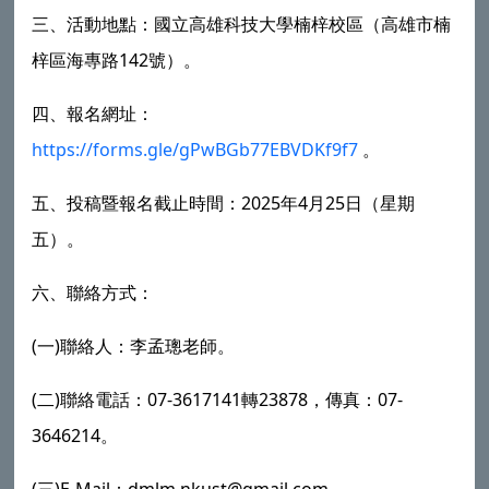
三、活動地點：
國立高雄科技大學
楠梓校區（高雄市楠
142
梓區海專路
號）。
四、報名網址：
https://forms.gle/gPwBGb77EBVDKf9f7
。
2025
4
25
五、投稿暨報名截止時間：
年
月
日（星期
五）。
六、聯絡方式：
(
)
一
聯絡人：李孟璁老師。
(
)
07-3617141
23878
07-
二
聯絡電話：
轉
，傳真：
3646214
。