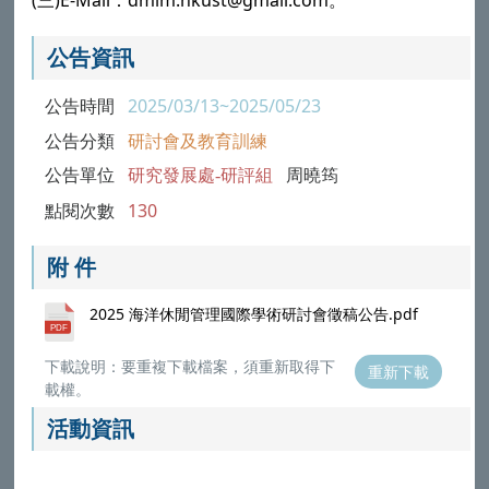
(
)E-Mail
dmlm.nkust@gmail.com
三
：
。
公告資訊
公告時間
2025/03/13~2025/05/23
公告分類
研討會及教育訓練
公告單位
研究發展處-研評組
周曉筠
點閱次數
130
附 件
2025 海洋休閒管理國際學術研討會徵稿公告.pdf
下載說明：要重複下載檔案，須重新取得下
重新下載
載權。
活動資訊