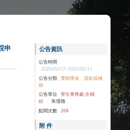
院申
公告資訊
公告時間
2025/03/17~2025/05/11
公告分類
獎助學金、貸款或補
助
公告單位
學生事務處-生輔
組
朱儒德
點閱次數
268
附 件