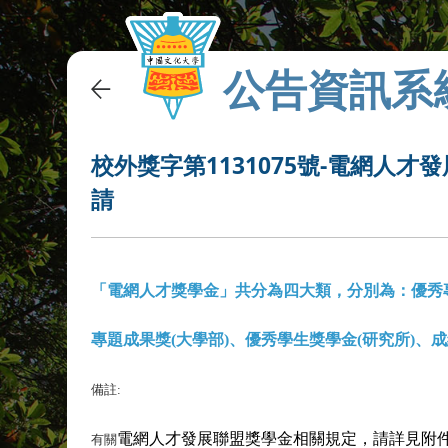
公告資訊系
校外獎字第1131075號-電網人才
請
「電網人才獎學金」共分為四大類，分別為：優秀
專題成果獎
(
大學部
)
、優秀學生獎學金
(
研究所
)
、成
備註
:
電網人才發展聯盟獎學金相關規定，請詳見附
有關