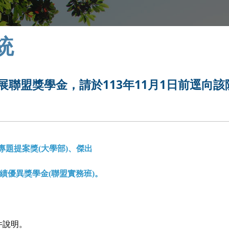
統
發展聯盟獎學金，請於113年11月1日前逕向該
專題提案獎
(
大學部
)
、傑出
績優異獎學金
(
聯盟實務班
)
。
件說明。