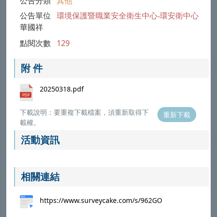
公告分類
其他
公告單位
環境保護暨職業安全衛生中心-環安衛中心
華國祥
點閱次數
129
附 件
20250318.pdf
下載說明：要重複下載檔案，須重新取得下
重新下載
載權。
活動資訊
相關連結
https://www.surveycake.com/s/962GO