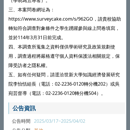
（學制為五專者）。
三、本案問卷網址為：
https://www.surveycake.com/s/962GO，請貴校協助
轉知符合調查對象條件之學生踴躍參與線上問卷填寫，
並於114年3月31日前完成。
四、本調查所蒐集之資料僅供學術研究及政策規劃使
用，調查過程將嚴格遵守個人資料保護法相關規定，保
障受訪者之隱私權。
五、如有任何疑問，請逕洽世新大學知識經濟發展研究
院李怡恬組長（電話：02-2236-0120轉分機202）或吳
宛芸督導（電話：02-2236-0120轉分機504）。
公告資訊
公告時間
2025/03/17~2025/04/02