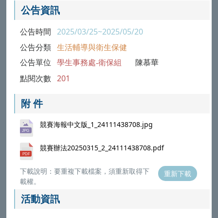
公告資訊
公告時間
2025/03/25~2025/05/20
公告分類
生活輔導與衛生保健
公告單位
學生事務處-衛保組
陳慕華
點閱次數
201
附 件
競賽海報中文版_1_24111438708.jpg
競賽辦法20250315_2_24111438708.pdf
下載說明：要重複下載檔案，須重新取得下
重新下載
載權。
活動資訊