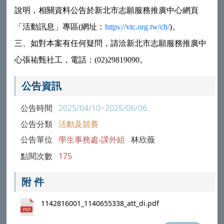
說明，相關資料公告於新北市志願服務推廣中心網頁
「活動訊息」專區(網址：
https://vtc.org.tw/ch/
)。
三、如對本案有任何疑問，請洽新北市志願服務推廣中
心張祐甄社工，電話：(02)29819090。
公告資訊
公告時間
2025/04/10~2025/06/06
公告分類
活動及競賽
公告單位
學生事務處-課外組
林欣薇
點閱次數
175
附 件
1142816001_1140655338_att_di.pdf