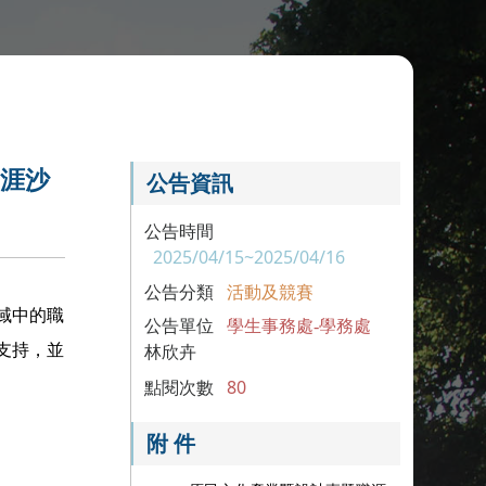
職涯沙
公告資訊
公告時間
2025/04/15~2025/04/16
公告分類
活動及競賽
域中的職
公告單位
學生事務處-學務處
支持，並
林欣卉
點閱次數
80
附 件