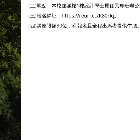
(二)地點：本校熱誠樓1樓設計學士原住民專班辦公
(三)報名網址：https://reurl.cc/K80rlq。
(四)講座限額30位，有報名且全程出席者提供午膳