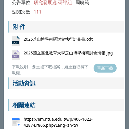
公告單位
研究發展處-研評組
周曉筠
點閱次數
111
附 件
2025芝山博學術研討會執行計畫書.odt
2025國立臺北教育大學芝山博學術研討會海報.jpg
下載說明：要重複下載檔案，須重新取得下
重新下載
載權。
活動資訊
相關連結
https://em.ntue.edu.tw/p/406-1022-
42874,r866.php?Lang=zh-tw