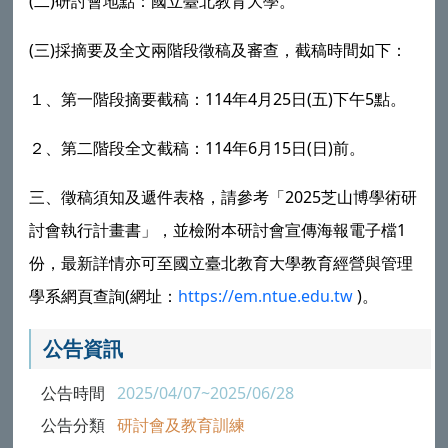
(
)
二
研討會地點：國立臺北教育大學。
(
)
三
採摘要及全文兩階段徵稿及審查，截稿時間如下：
114
4
25
(
)
5
１、第一階段摘要截稿：
年
月
日
五
下午
點。
114
6
15
(
)
２、第二階段全文截稿：
年
月
日
日
前。
2025
三、徵稿須知及遞件表格，請參考「
芝山博學術研
1
討會執行計畫書」，並檢附本研討會宣傳海報電子檔
份，最新詳情亦可至國立臺北教育大學教育經營與管理
(
https://em.ntue.edu.tw
)
學系網頁查詢
網址：
。
公告資訊
公告時間
2025/04/07~2025/06/28
公告分類
研討會及教育訓練