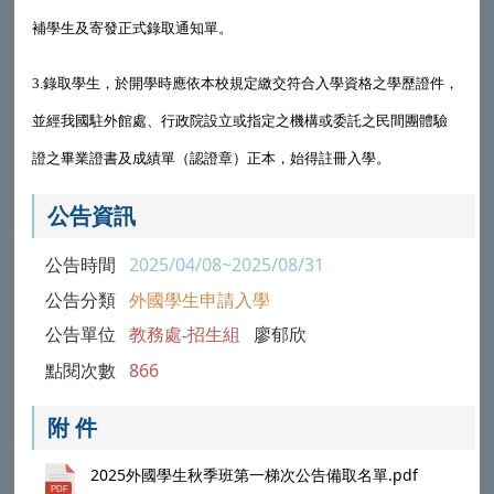
補學生及寄發正式錄取通知單。
3.
錄取學生，於開學時應依本校規定繳交符合入學資格之學歷證件，
並經我國駐外館處、行政院設立或指定之機構或委託之民間團體驗
證之畢業證書及成績單（認證章）正本，始得註冊入學。
公告資訊
公告時間
2025/04/08~2025/08/31
公告分類
外國學生申請入學
公告單位
教務處-招生組
廖郁欣
點閱次數
866
附 件
2025外國學生秋季班第一梯次公告備取名單.pdf