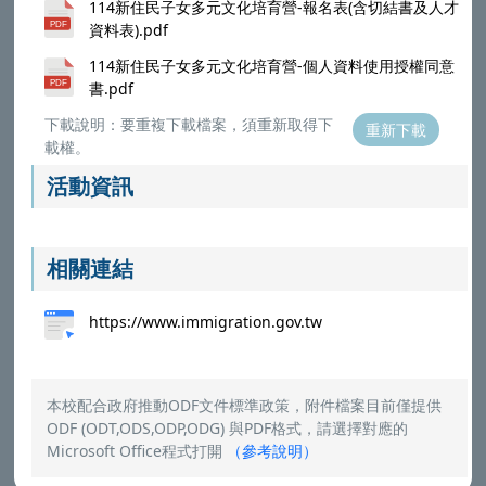
114新住民子女多元文化培育營-報名表(含切結書及人才
資料表).pdf
114新住民子女多元文化培育營-個人資料使用授權同意
書.pdf
下載說明：要重複下載檔案，須重新取得下
重新下載
載權。
活動資訊
相關連結
https://www.immigration.gov.tw
本校配合政府推動ODF文件標準政策，附件檔案目前僅提供
ODF (ODT,ODS,ODP,ODG) 與PDF格式，請選擇對應的
Microsoft Office程式打開
（
參考說明
）