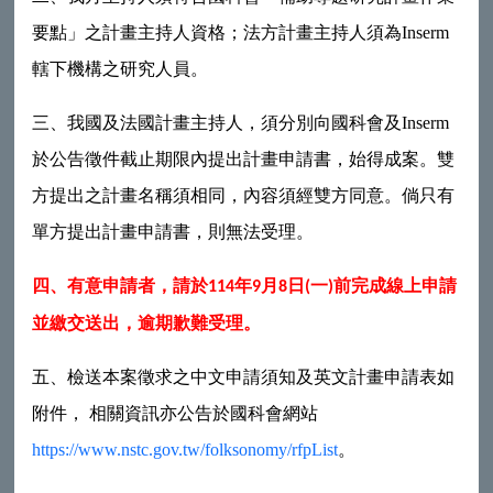
要點」之計畫主持人資格；法方計畫主持人須為Inserm
轄下機構之研究人員。
三、我國及法國計畫主持人，須分別向國科會及Inserm
於公告徵件截止期限內提出計畫申請書，始得成案。雙
方提出之計畫名稱須相同，內容須經雙方同意。倘只有
單方提出計畫申請書，則無法受理。
四、有意申請者，請於
年
月
日
一
前完成線上申請
114
9
8
(
)
並繳交送出，逾期歉難受理。
五、檢送本案徵求之中文申請須知及英文計畫申請表如
附件， 相關資訊亦公告於國科會網站
https://www.nstc.gov.tw/folksonomy/rfpList
。