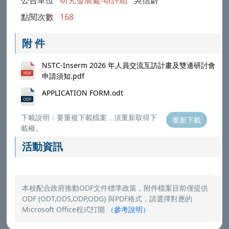
公告單位
研究發展處-研評組
吳信蔚
點閱次數
168
附 件
NSTC-Inserm 2026 年人員交流互訪計畫及雙邊研討會
申請須知.pdf
APPLICATION FORM.odt
下載說明：要重複下載檔案，須重新取得下
重新下載
載權。
活動資訊
本校配合政府推動ODF文件標準政策，附件檔案目前僅提供
ODF (ODT,ODS,ODP,ODG) 與PDF格式，請選擇對應的
Microsoft Office程式打開
（
參考說明
）