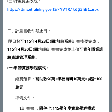
三
計畫提案系統：
(
)
tw/YVTR/loginN1
https://ttms.etraining.gov.
.aspx
二、計畫書收件截止日：
即日起至
115
年
4
月
23
日
(
四
)
前
將系統計畫摘要完成，
115
年
4
月
30
日
(
四
)
前將計畫書完成並上傳至
青年職業訓
練資訊管理系統
。
一
申請實務學程模式：
(
)
經費預算：
補助款
萬
學校自籌
萬元
總計
90
+
10
=
100
萬元
準備文件：
計畫書
，
附件七:
115學年度實務學程模式
1.