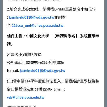
填寫完成簽
章
後，請掃描
E-mail
至
呂婕名
小姐信箱
2.
(
)
:
並
副本
jasminelu0110@wda.gov.tw
至
115ccu_mol@ulive.pccu.edu.tw
信件主旨：中國文化大學
【
申請科系名】
系統權限申
—
請。
呂婕名
聯絡方式:
小姐
公務電話：
分機
02-8995-6399
1806
E-mail:
jasminelu0110@wda.gov.tw
二
曾申請
學年度但無法登入，請聯絡計畫學校彙整
(
)
114
窗口楊哲愷先生
分機
：
12506 Email
yzk@ulive.pccu.edu.tw