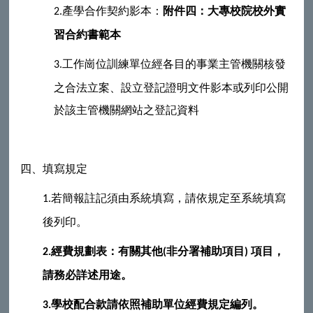
產學合作契約影本：
附件四：大專校院校外實
2.
習合約書範本
工作崗位訓練單位經各目的事業主管機關核發
3.
之合法立案、設立登記證明文件影本或列印公開
於該主管機關網站之登記資料
四、填寫規定
若簡報註記須由系統填寫，請依規定至系統填寫
1.
後列印。
經費規劃表：有關
其他
非分署補助項目
項目，
2.
(
)
請務必詳述用途
。
學校配合款請依照補助單位經費規定編列。
3.