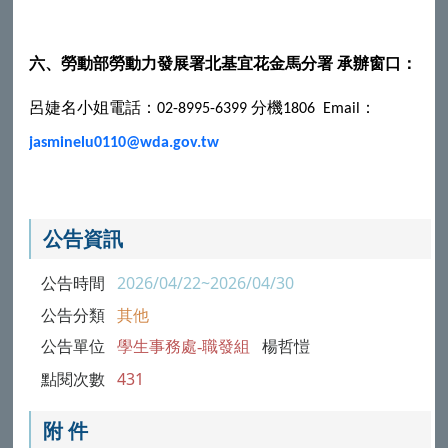
六、勞動部勞動力發展署北基宜花金馬分署
承辦窗口：
呂婕名小姐電話：
分機
：
02-8995-6399
1806
Email
jasminelu0110@wda.gov.tw
公告資訊
公告時間
2026/04/22~2026/04/30
公告分類
其他
公告單位
學生事務處-職發組
楊哲愷
點閱次數
431
附 件