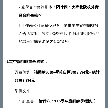
產學合作契約影本
：附件四
：大專校院校外實
2.
習合約書範本
工作崗位訓練單位經各目的事業主管機關核發
3.
之合法立案、設立登記證明文件影本或列印公開
於該主管機關網站之登記資料
二
申請訓練學程模式：
(
)
經費預算：
補助款
萬
學校自籌
萬
元
總計
30
+
3
3,334
=
萬
元
33
3,334
準備文件：
計畫書
，
附件八：115學年度訓練學程模式
1.