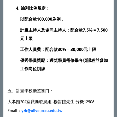
4.
編列比例規定：
以配合款
100,000
為例，
計畫主持人及協同主持人：配合款
7.5% = 7,500
元上限
工作人員費：配合款
30% = 30,000
元上限
優秀學員獎勵：獲獎學員需修畢各項課程並參加
工作崗位訓練
五、計畫學校彙整窗口：
大孝館
室職涯發展組
楊哲愷先生
分機
204
12506
：
Email
yzk@ulive.pccu.edu.tw