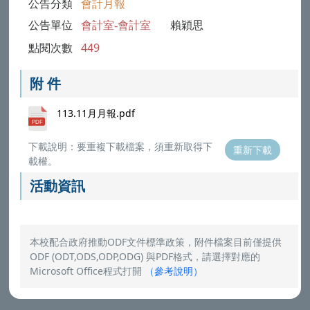
公告分類
會計月報
公告單位
會計室-會計室
賴穎思
點閱次數
449
附 件
113.11月月報.pdf
下載說明：要重複下載檔案，須重新取得下
重新下載
載權。
活動資訊
本校配合政府推動ODF文件標準政策，附件檔案目前僅提供
ODF (ODT,ODS,ODP,ODG) 與PDF格式，請選擇對應的
Microsoft Office程式打開
（
參考說明
）