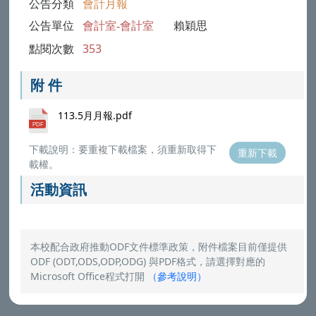
公告分類
會計月報
公告單位
會計室-會計室
賴穎思
點閱次數
353
附 件
113.5月月報.pdf
下載說明：要重複下載檔案，須重新取得下
重新下載
載權。
活動資訊
本校配合政府推動ODF文件標準政策，附件檔案目前僅提供
ODF (ODT,ODS,ODP,ODG) 與PDF格式，請選擇對應的
Microsoft Office程式打開
（
參考說明
）