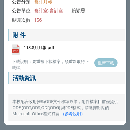
公告分類
會計月報
公告單位
會計室-會計室
賴穎思
點閱次數
156
附 件
113.8月月報.pdf
下載說明：要重複下載檔案，須重新取得下
重新下載
載權。
活動資訊
本校配合政府推動ODF文件標準政策，附件檔案目前僅提供
ODF (ODT,ODS,ODP,ODG) 與PDF格式，請選擇對應的
Microsoft Office程式打開
（
參考說明
）