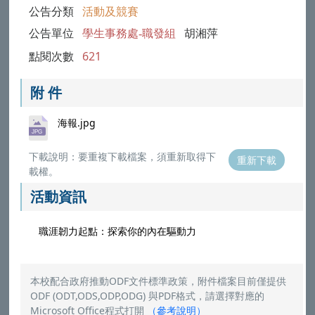
公告分類
活動及競賽
公告單位
學生事務處-職發組
胡湘萍
點閱次數
621
附 件
海報.jpg
下載說明：要重複下載檔案，須重新取得下
重新下載
載權。
活動資訊
職涯韌力起點：探索你的內在驅動力
本校配合政府推動ODF文件標準政策，附件檔案目前僅提供
ODF (ODT,ODS,ODP,ODG) 與PDF格式，請選擇對應的
Microsoft Office程式打開
（
參考說明
）