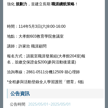
強化
，並建立長期
！
規劃力
職涯續航策略
時間：
114
年
5
月
3
日
(
六
)9:00-16:00
地點：大孝館
603
教育學院會議室
講師：許家欣 職涯顧問
報名方式：請親至職涯發展組
(
大孝館
204
室
)
報
名，並繳交保證金
$200
(
參與活動後退還
)
洽詢專線：
2861-0511
分機
12509
胡心理師
*
全程參與活動登錄全人學習護照「體育」
6
點
公告資訊
公告時間
2025/05/01~2025/05/01