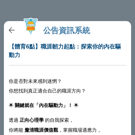
公告資訊系統
【體育6點】職涯韌力起點：探索你的內在驅
動力
你是否對未來感到迷惘？
你想找到真正適合自己的職涯方向？
🌟
關鍵就在「內在驅動力」！
🌟
透過
的自我探索，
正向心理學
你將能
，掌握職場適應力，
釐清職涯價值觀