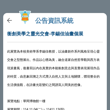
公告資訊系統
衝創美學之靈光交會-李錫佳油畫個展
此展覽為本校美術學系李錫佳教授，以油畫創作系列風格呈現心靈
交會之型態展出。作品以心體為美，融合道家自然哲學觀與西方表
現派畫風，復書寫以內在真實的本能衝創意志與直覺表現展現作品
的特質，由意象回溯之方式潛入自然人文與土地關懷，體現整全的
生活價值觀，在詩畫光彩變幻之間譜寫人間美的想像。
展覽地點：華岡博物館一樓
展覽期間：114.11.04(二) ~ 11411.13(四)