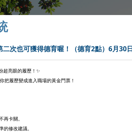
統
第二次也可獲得德育喔！（德育2點）6月30
份超亮眼的履歷！✨
幫你把履歷變成進入職場的黃金門票！
不再卡關。
精準的修改建議。