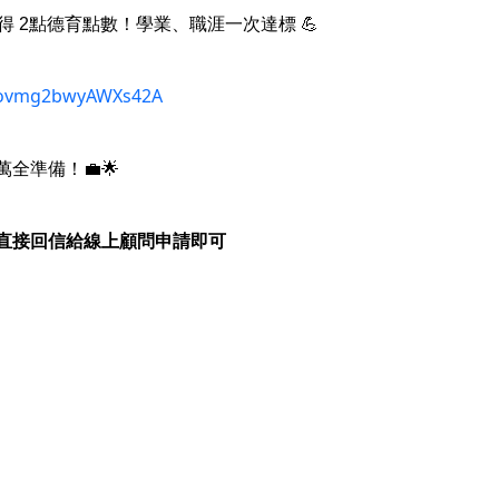
 2點德育點數！學業、職涯一次達標 💪
yYovmg2bwyAWXs42A
全準備！💼🌟
直接回信給線上顧問申請即可