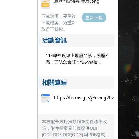
履歷門診海報 德育.png
下載說明：要重複
重新下載
下載檔案，須重新
取得下載權。
活動資訊
114學年度線上履歷門診，履歷不
亮，面試怎會旺？快來健檢！
相關連結
https://forms.gle/yYovmg2bwyAWXs42A
本校配合政府推動ODF文件標準政
策，附件檔案目前僅提供ODF
(ODT,ODS,ODP,ODG) 與PDF格式，