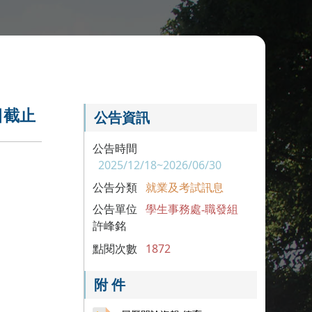
日截止
公告資訊
公告時間
2025/12/18~2026/06/30
公告分類
就業及考試訊息
公告單位
學生事務處-職發組
許峰銘
點閱次數
1872
附 件