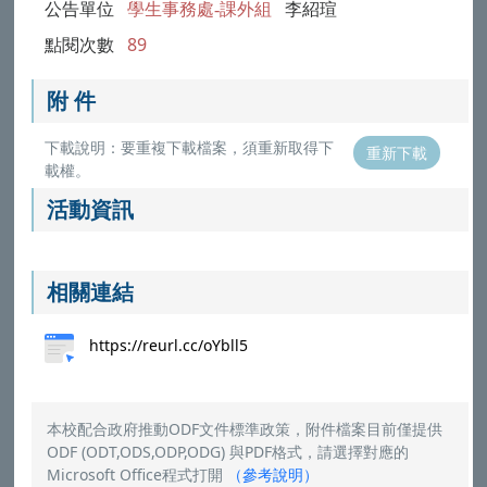
公告單位
學生事務處-課外組
李紹瑄
點閱次數
89
附 件
下載說明：要重複下載檔案，須重新取得下
重新下載
載權。
活動資訊
相關連結
https://reurl.cc/oYbll5
本校配合政府推動ODF文件標準政策，附件檔案目前僅提供
ODF (ODT,ODS,ODP,ODG) 與PDF格式，請選擇對應的
Microsoft Office程式打開
（
參考說明
）