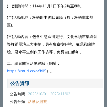
(一)活動時間：114年11月1日下午2時至8時。
(二)活動地點：板橋府中後站廣場（原：板橋非常熱
區)。
(三)活動內容：包含生態踩街遊行、文化永續市集與音
樂舞蹈展演三大主軸，另有集章換好禮、臉譜彩繪體
驗、廢傘再生創作工作坊等，免費自由參加。
二、請參閱旨活動網站（網址：
https://reurl.cc/oYbll5
）。
公告資訊
公告時間
2025/10/01~2025/11/02
公告分類
活動及競賽