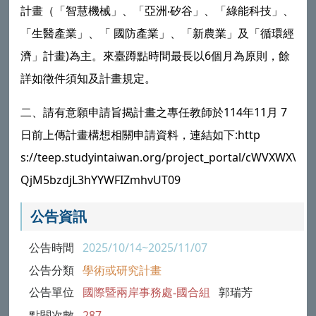
計畫（「智慧機械」、「亞洲‧矽谷」、「綠能科技」、
「生醫產業」、「 國防產業」、「新農業」及「循環經
濟」計畫)為主。來臺蹲點時間最長以6個月為原則，餘
詳如徵件須知及計畫規定。
二、請有意願申請旨揭計畫之專任教師於114年11月 7
日前上傳計畫構想相關申請資料，連結如下:http
s://teep.studyintaiwan.org/project_portal/cWVXWXVi
QjM5bzdjL3hYYWFIZmhvUT09
公告資訊
公告時間
2025/10/14~2025/11/07
公告分類
學術或研究計畫
公告單位
國際暨兩岸事務處-國合組
郭瑞芳
點閱次數
287