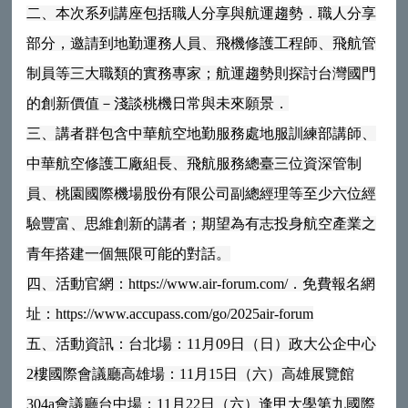
二、本次系列講座包括職人分享與航運趨勢．職人分享
部分，邀請到地勤運務人員、飛機修護工程師、飛航管
制員等三大職類的實務專家；航運趨勢則探討台灣國門
的創新價值－淺談桃機日常與未來願景．
三、講者群包含中華航空地勤服務處地服訓練部講師、
中華航空修護工廠組長、飛航服務總臺三位資深管制
員、桃園國際機場股份有限公司副總經理等至少六位經
驗豐富、思維創新的講者；期望為有志投身航空產業之
青年搭建一個無限可能的對話。
四、活動官網：https://www.air-forum.com/．免費報名網
址：https://www.accupass.com/go/2025air-forum
五、活動資訊：台北場：11月09日（日）政大公企中心
2樓國際會議廳高雄場：11月15日（六）高雄展覽館
304a會議廳台中場：11月22日（六）逢甲大學第九國際