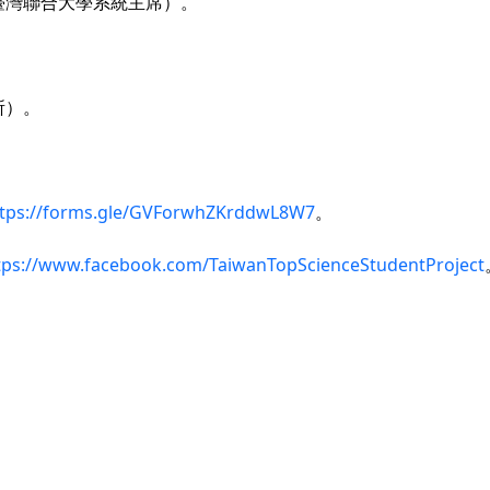
臺灣聯合大學系統主席）。
所）。
。
ttps://forms.gle/GVForwhZKrddwL8W7
。
tps://www.facebook.com/TaiwanTopScienceStudentProject