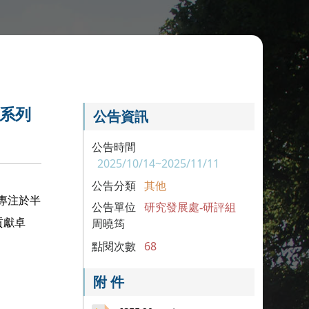
壇系列
公告資訊
公告時間
2025/10/14~2025/11/11
公告分類
其他
專注於半
公告單位
研究發展處-研評組
貢獻卓
周曉筠
點閱次數
68
附 件