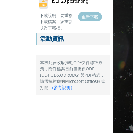
ISEF 20 poster.png
下載說明：要重複
重新下載
下載檔案，須重新
取得下載權。
活動資訊
本校配合政府推動ODF文件標準政
策，附件檔案目前僅提供ODF
。
(ODT,ODS,ODP,ODG) 與PDF格式，
請選擇對應的Microsoft Office程式
打開
（
參考說明
）