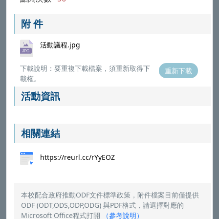
附 件
活動議程.jpg
下載說明：要重複下載檔案，須重新取得下
重新下載
載權。
活動資訊
相關連結
https://reurl.cc/rYyEOZ
本校配合政府推動ODF文件標準政策，附件檔案目前僅提供
ODF (ODT,ODS,ODP,ODG) 與PDF格式，請選擇對應的
Microsoft Office程式打開
（
參考說明
）