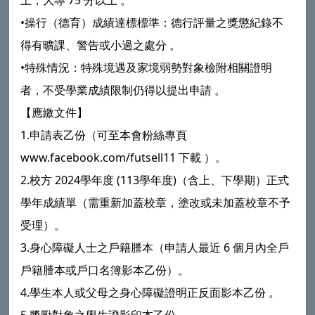
上，大專 75 分以上 。
•操行（德育）成績達標標準：德行評量之獎懲紀錄不
得有曠課、警告或小過之處分 。
•特殊情況：特殊境遇及家境弱勢對象檢附相關證明
者，不受學業成績限制仍得以提出申請 。
【應繳文件】
1.申請表乙份（可至本會粉絲專頁
www.facebook.com/futsell11 下載 ）。
2.校方 2024學年度 (113學年度)（含上、下學期）正式
學年成績單（需重新加蓋校章，塗改或未加蓋校章不予
受理）。
3.身心障礙人士之戶籍謄本（申請人最近 6 個月內全戶
戶籍謄本或戶口名簿影本乙份）。
4.學生本人或父母之身心障礙證明正反面影本乙份 。