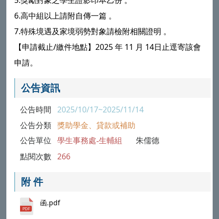
5.獎勵對象之學生證影印本乙份 。
6.高中組以上請附自傳一篇 。
7.特殊境遇及家境弱勢對象請檢附相關證明 。
【申請截止/繳件地點】2025 年 11 月 14日止逕寄該會
申請。
公告資訊
公告時間
2025/10/17~2025/11/14
公告分類
獎助學金、貸款或補助
公告單位
學生事務處-生輔組
朱儒德
點閱次數
266
附 件
函.pdf