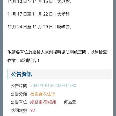
11
10
11
15
月
日至
月
日：大典館。
11
17
11
22
月
日至
月
日：大孝館。
11
24
11
29
月
日至
月
日：曉峰館。
敬請各單位於巡檢人員到場時協助開啟空間，以利檢查
作業，感謝配合！
公告資訊
公告時間
2025/10/13~2025/11/30
公告分類
校園食衣住行
公告單位
總務處-營繕組
何品萱
點閱次數
92