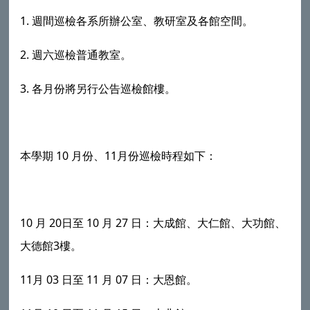
1.
週間巡檢各系所辦公室、教研室及各館空間。
2.
週六巡檢普通教室。
3.
各月份將另行公告巡檢館樓。
10
11
本學期
月份、
月份巡檢時程如下：
10
20
10
27
月
日至
月
日：大成館、大仁館、大功館、
3
大德館
樓。
11
03
11
07
月
日至
月
日：大恩館。