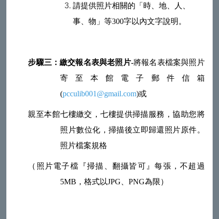
請提供照片相關的「時、地、人、
事、物」等300字以內文字說明。
步驟三：繳交報名表與老照片-
將報名表檔案與照片
寄至本館電子郵件信箱
(
pcculib001@gmail.com
)
或
親至本館七樓繳交，七樓提供掃描服務，協助您將
照片數位化，掃描後立即歸還照片原件。
照片檔案規格
（照片電子檔『掃描、翻攝皆可』每張，不超過
5MB，格式以JPG、PNG為限）