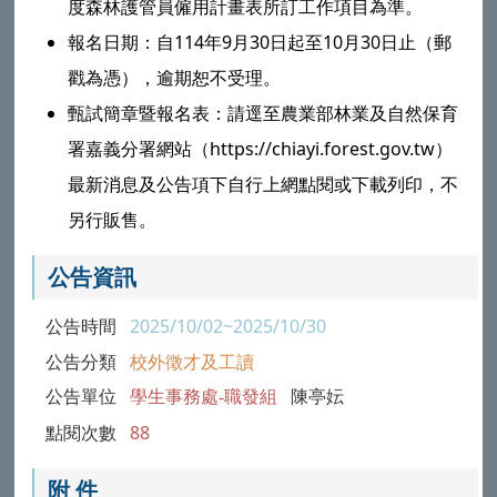
度森林護管員僱用計畫表所訂工作項目為準。
報名日期：自114年9月30日起至10月30日止（郵
戳為憑），逾期恕不受理。
甄試簡章暨報名表：請逕至農業部林業及自然保育
署嘉義分署網站（https://chiayi.forest.gov.tw）
最新消息及公告項下自行上網點閱或下載列印，不
另行販售。
公告資訊
公告時間
2025/10/02~2025/10/30
公告分類
校外徵才及工讀
公告單位
學生事務處-職發組
陳亭妘
點閱次數
88
附 件