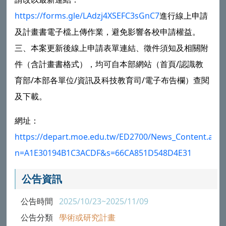
https://forms.gle/LAdzj4XSEFC3sGnC7
進行線上申請
及計畫書電子檔上傳作業，避免影響各校申請權益。
三、本案更新後線上申請表單連結、徵件須知及相關附
件（含計畫書格式），均可自本部網站（首頁/認識教
育部/本部各單位/資訊及科技教育司/電子布告欄）查閱
及下載。
網址：
https://depart.moe.edu.tw/ED2700/News_Content.aspx
n=A1E30194B1C3ACDF&s=66CA851D548D4E31
公告資訊
公告時間
2025/10/23~2025/11/09
公告分類
學術或研究計畫